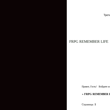
Трет
FRPG REMEMBER LIFE
Втор
Перв
Привет, Гость!
Войдите
и
»
FRPG REMEMBER 
Страница:
1