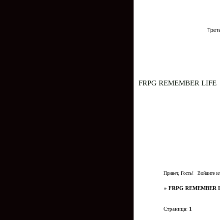
Трет
FRPG REMEMBER LIFE
Втор
Перв
Привет, Гость!
Войдите
и
»
FRPG REMEMBER 
Страница:
1