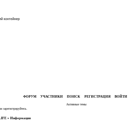
ий контейнер
ой контейнер
ый контейнер
ФОРУМ
УЧАСТНИКИ
ПОИСК
РЕГИСТРАЦИЯ
ВОЙТИ
Активные темы
ли
зарегистрируйтесь
.
LIFE
»
Информация