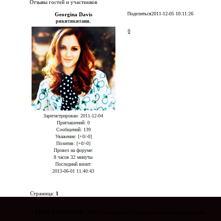
Отзывы гостей и участников
Поделиться
2011-12-05 10:11:26
Georgina Davis
рикитикитави.
0
Зарегистрирован
: 2011-12-04
Приглашений:
0
Сообщений:
139
Уважение:
[+0/-0]
Позитив:
[+0/-0]
Провел на форуме:
8 часов 32 минуты
Последний визит:
2013-06-01 11:40:43
Страница:
1
»
FRPG REMEMBER LIFE
»
Гостевая
»
Отзывы гостей и участников