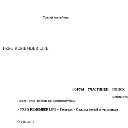
Третий контейнер
FRPG REMEMBER LIFE
Второй контейнер
Первый контейнер
ФОРУМ
УЧАСТНИКИ
ПОИСК
Активные те
Привет, Гость!
Войдите
или
зарегистрируйтесь
.
»
FRPG REMEMBER LIFE
»
Гостевая
»
Отзывы гостей и участников
Страница:
1